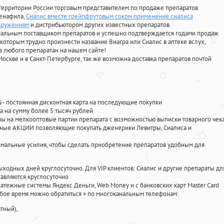
территории России торговым представителем по продаже препаратов
денафила
,
Сиалис вместе грейпфрутовым соком применение сиалиса
кружениям
и дистрибьютором других известных препаратов
циальным поставщиком препаратов и успешно подтверждается годами продаж
 которым трудно произнести название Виагра или Сиалис в аптеке вслух,
 любого препаратан на нашем сайте!
Москве и в Санкт-Петербурге, так же возможна доставка препаратов почтой
%
- постоянная дисконтная карта на последующие покупки
а на сумму более 5 тысяч рублей
 на мелкооптовые партии препарата с возможностью выписки товарного чек
личные АКЦИИ позволяющие покупать дженерики Левитры, Сиалиса и
мальные усилия, чтобы сделать приобретение препаратов удобным для
ыходных дней круглосуточно. Для VIP клиентов: Сиалис и другие препараты дл
авляются круглосуточно
атежные системы Яндекс Деньги, Web Money и с банковских карт Master Card
юбое время можно обратиться
»
по многоканальным телефонам:
тный),