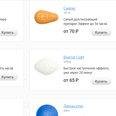
Сиалис
20 мг
мире
Самый долгоиграющий
препарат. Эффект до 36 часов.
от 70
Р
Купить
Купить
Виагра Софт
100мг
ть часов.
Быстрое наступление эффекта,
уже через 20 минут.
Купить
от 65
Р
Купить
Дапоксетин
60мг