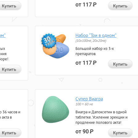
от 117
Р
Купить
Купить
ом"
Набор "Три в одном"
(10x100мг, 20x20мг)
ных
Большой набор из 3-х
ения
препаратов.
боре!
от 117
Р
Купить
Купить
Супер Виагра
100 + 60 мг
 36 часов и
Виагра и Дапоксетин в одной
 акта в
таблетке. Усиление эрекции и
продление полового акта!
от 90
Р
Купить
Купить