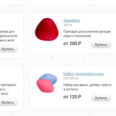
Аванафил
100 мг
евитра для
Препарат для усиления эрекции
 Дапоксетин
нового поколения!
вого акта!
от 200
Р
Купить
Купить
Набор для влюбленных
(10х100 мг)
 препараты
Набор для двоих, добавь страсти
ии и
в постель!
 акта!
от 120
Р
Купить
Купить