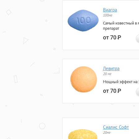
Виагра
100мг
Самый известный в 
препарат
от 70
Р
Левитра
20 мг
Мощный эффект на 5
от 70
Р
Сиалис Софт
20мг