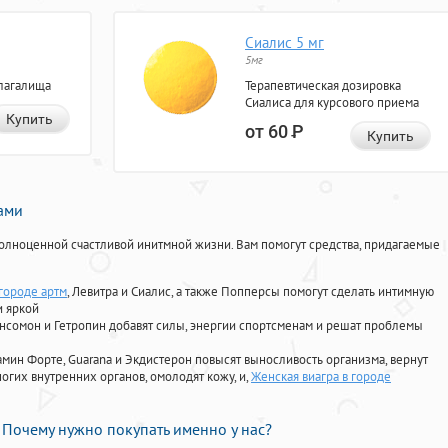
Сиалис 5 мг
5мг
лагалища
Терапевтическая дозировка
Сиалиса для курсового приема
Купить
от 60
Р
Купить
нами
олноценной счастливой инитмной жизни. Вам помогут средства, придагаемые
 городе артм
, Левитра и Сиалис, а также Попперсы помогут сделать интимную
и яркой
Ансомон и Гетропин добавят силы, энергии спортсменам и решат проблемы
ориамин Форте, Guarana и Экдистерон повысят выносливость организма, вернут
огих внутренних органов, омолодят кожу, и,
Женская виагра в городе
Почему нужно покупать именно у нас?