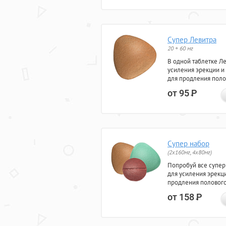
Супер Левитра
20 + 60 мг
В одной таблетке Л
усиления эрекции и
для продления поло
от 95
Р
Супер набор
(2х160мг, 4х80мг)
Попробуй все супер
для усиления эрекц
продления полового
от 158
Р