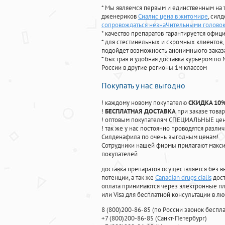
* Мы являемся первым и единственным на 
дженериков
Сиалис цена в житомире
, сил
сопровождаться незнаЧительными голово
* качество препаратов гарантируется офи
* для стестинельных и скромных клиентов,
подойдет возможность анонимныого заказа
* быстрая и удобная доставка курьером по 
России в другие регионы 1м классом
Покупать у нас выгодно
! каждому новому покупателю
СКИДКА 10
!
БЕСПЛАТНАЯ ДОСТАВКА
при заказе товар
! оптовым покупателям СПЕЦИАЛЬНЫЕ цены
! так же у нас постоянно проводятся раз
Силденафила по очень выгодным ценам!
Cотрудники нашей фирмы прилагают макси
покупателей
доставка препаратов осуществляется без в
потенции, а так же
Canadian drugs cialis
дост
оплата принимаются через электронные пл
или Visa для бесплатной консультации в л
8
(800
)200-86-85
(
по России звонок беспла
+7
(800
)200-86-85
(
Санкт-Петербург)