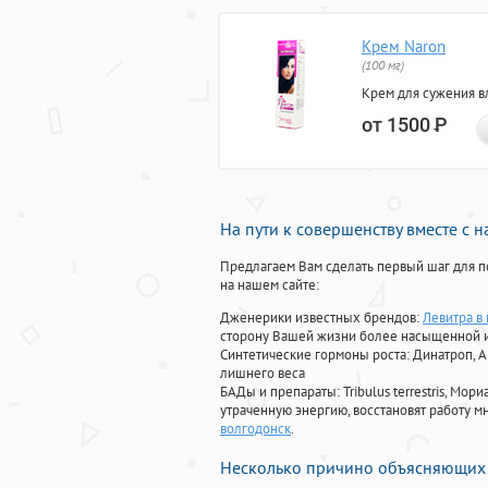
Крем Naron
(100 мг)
Крем для сужения в
от 1500
Р
На пути к совершенству вместе с 
Предлагаем Вам сделать первый шаг для п
на нашем сайте:
Дженерики известных брендов:
Левитра в
сторону Вашей жизни более насыщенной 
Синтетические гормоны роста
: Динатроп, 
лишнего веса
БАДы и препараты:
Tribulus terrestris, М
утраченную энергию, восстановят работу мн
волгодонск
.
Несколько причино объясняющих 