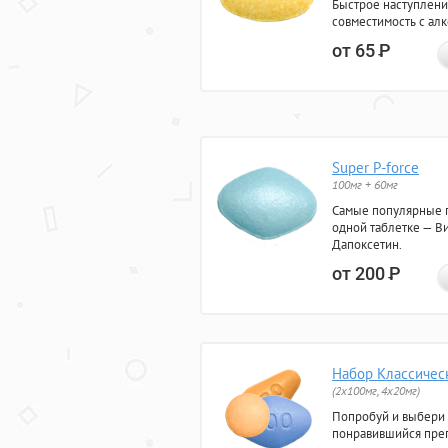
Быстрое наступлени
совместимость с ал
от 65
Р
Super P-force
100мг + 60мг
Самые популярные 
одной таблетке — Ви
Дапоксетин.
от 200
Р
Набор Классичес
(2x100мг, 4x20мг)
Попробуй и выбери
понравившийся преп