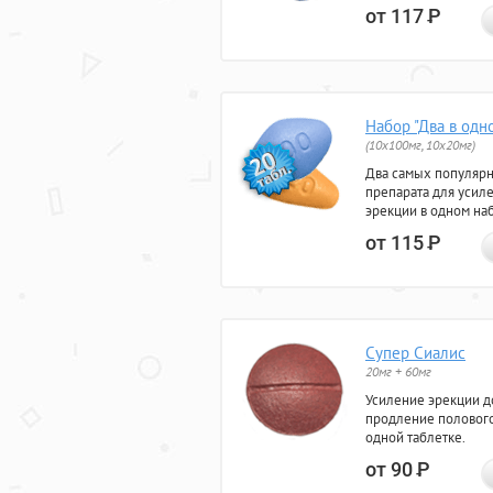
от 117
Р
Набор "Два в одн
(10x100мг, 10x20мг)
Два самых популяр
препарата для усил
эрекции в одном на
от 115
Р
Супер Сиалис
20мг + 60мг
Усиление эрекции до
продление полового
одной таблетке.
от 90
Р