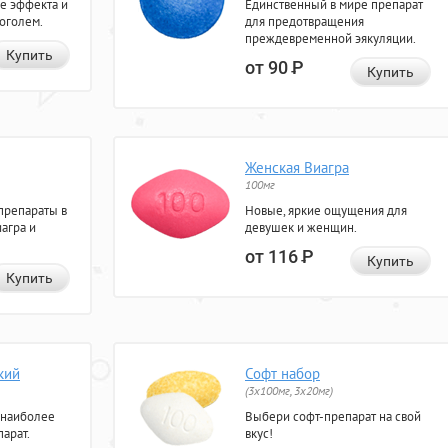
е эффекта и
Единственный в мире препарат
коголем.
для предотвращения
преждевременной эякуляции.
Купить
от 90
Р
Купить
Женская Виагра
100мг
препараты в
Новые, яркие ощущения для
агра и
девушек и женщин.
от 116
Р
Купить
Купить
кий
Софт набор
(3x100мг, 3x20мг)
 наиболее
Выбери софт-препарат на свой
арат.
вкус!